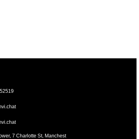
252519
vi.chat
vi.chat
ower, 7 Charlotte St, Manchest