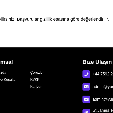
rsiniz. Başvurular gizlilik esasına göre değerlendirilir.
umsal
Bize Ulaşın
ızda
Çerezler
+44 7592 
ve Koşullar
KVKK
Kariyer
admin@yun
admin@yun
St James T