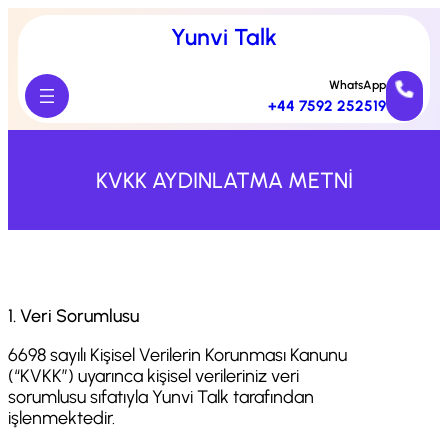
Yunvi Talk
WhatsApp
+44 7592 252519
KVKK AYDINLATMA METNİ
1. Veri Sorumlusu
6698 sayılı Kişisel Verilerin Korunması Kanunu
(“KVKK”) uyarınca kişisel verileriniz veri
sorumlusu sıfatıyla Yunvi Talk tarafından
işlenmektedir.